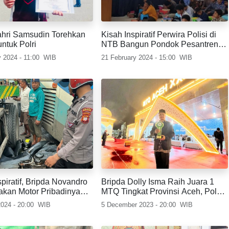
i Samsudin Torehkan
Kisah Inspiratif Perwira Polisi di
untuk Polri
NTB Bangun Pondok Pesantren
untuk Warga di Bima
 2024 - 11:00
WIB
21 February 2024 - 15:00
WIB
piratif, Bripda Novandro
Bripda Dolly Isma Raih Juara 1
akan Motor Pribadinya
MTQ Tingkat Provinsi Aceh, Polda
amatkan Banyak Orang
Aceh Berikan Penghargaan
024 - 20:00
WIB
5 December 2023 - 20:00
WIB