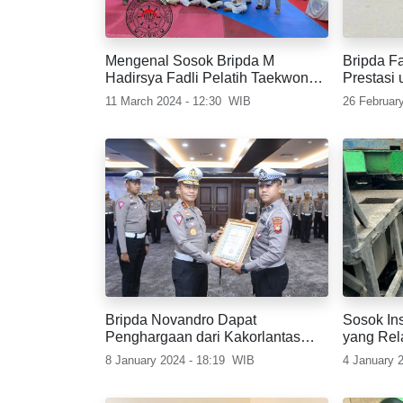
Mengenal Sosok Bripda M
Bripda Fahr
Hadirsya Fadli Pelatih Taekwondo
Prestasi 
Yang Sukses Bawa Pulang 10
11 March 2024 - 12:30
WIB
26 February
Medali Emas dan 3 Perak di Ajang
Kapolri CUP
Bripda Novandro Dapat
Sosok Ins
Penghargaan dari Kakorlantas
yang Rel
Polri karena Heroiknya
Demi Sel
8 January 2024 - 18:19
WIB
4 January 2