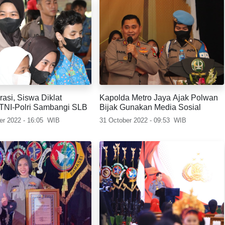
irasi, Siswa Diklat
Kapolda Metro Jaya Ajak Polwan
i TNI-Polri Sambangi SLB
Bijak Gunakan Media Sosial
r 2022 - 16:05
WIB
31 October 2022 - 09:53
WIB