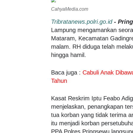
CahyaMedia.com
Tribratanews.polri.go.id
- Prin
Lampung mengamankan seorang
Mataram, Kecamatan Gadingrej
malam. RH diduga telah melak
hingga hamil.
Baca juga :
Cabuli Anak Dibaw
Tahun
Kasat Reskrim Iptu Feabo Adi
menjelaskan, penangkapan ter
tua korban yang tidak terima 
itu menjadi korban persetubuha
PPA Polres Pringsewu langsun