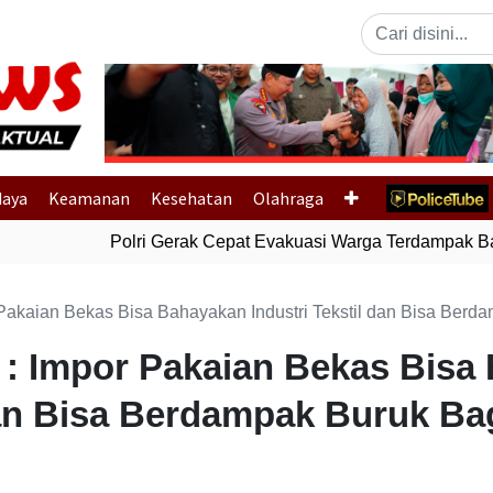
Previous
daya
Keamanan
Kesehatan
Olahraga
Polri Gerak Cepat Evakuasi Warga Terdampak Banj
r Pakaian Bekas Bisa Bahayakan Industri Tekstil dan Bisa Ber
I : Impor Pakaian Bekas Bis
 dan Bisa Berdampak Buruk B