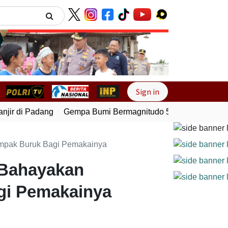
Next
Sign in
ir di Padang
Gempa Bumi Bermagnitudo 5,1 Kembali Guncan
dampak Buruk Bagi Pemakainya
a Bahayakan
agi Pemakainya