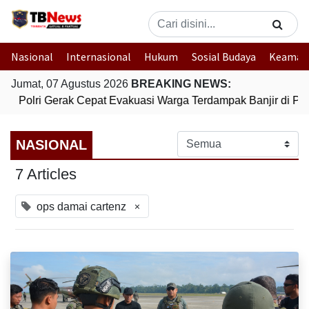
Nasional
Internasional
Hukum
Sosial Budaya
Keaman
Jumat, 07 Agustus 2026
BREAKING NEWS:
Polri Gerak Cepat Evakuasi Warga Terdampak Banjir di Pad
NASIONAL
7 Articles
×
ops damai cartenz