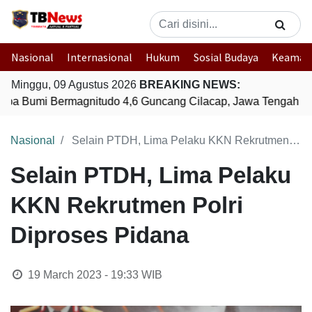
Nasional
Internasional
Hukum
Sosial Budaya
Keaman
Minggu, 09 Agustus 2026
BREAKING NEWS:
a Bumi Bermagnitudo 4,6 Guncang Cilacap, Jawa Tengah
G
Nasional
Selain PTDH, Lima Pelaku KKN Rekrutmen Polri Diproses Pidana
Selain PTDH, Lima Pelaku
KKN Rekrutmen Polri
Diproses Pidana
19 March 2023 - 19:33
WIB