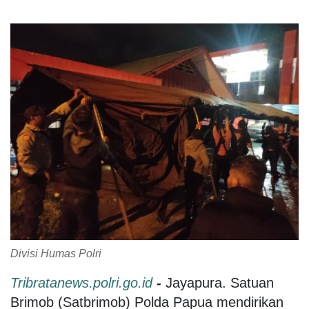
Divisi Humas Polri
Tribratanews.polri.go.id
-
Jayapura. Satuan
Brimob (Satbrimob) Polda Papua mendirikan