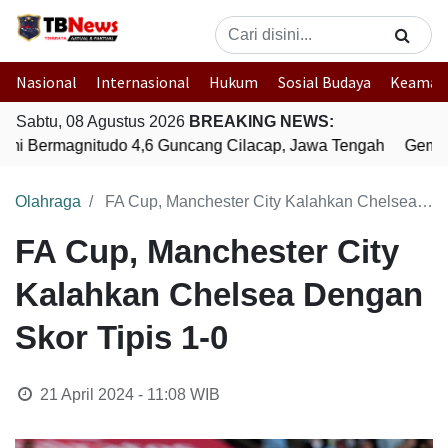
Nasional
Internasional
Hukum
Sosial Budaya
Keaman
Sabtu, 08 Agustus 2026
BREAKING NEWS:
i Bermagnitudo 4,6 Guncang Cilacap, Jawa Tengah
Gempa 
Olahraga
FA Cup, Manchester City Kalahkan Chelsea Dengan Skor Tipis 1-0
FA Cup, Manchester City
Kalahkan Chelsea Dengan
Skor Tipis 1-0
21 April 2024 - 11:08
WIB