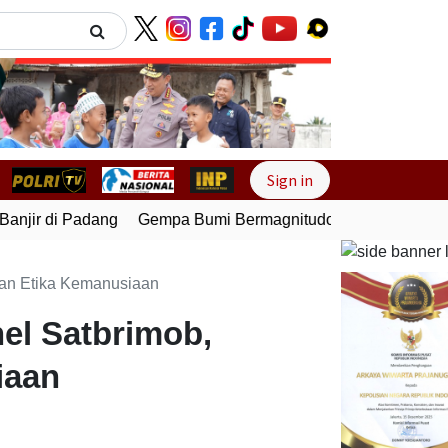
Next
Sign in
jir di Padang
Gempa Bumi Bermagnitudo 5,1 Kembali Gunc
dan Etika Kemanusiaan
el Satbrimob,
iaan