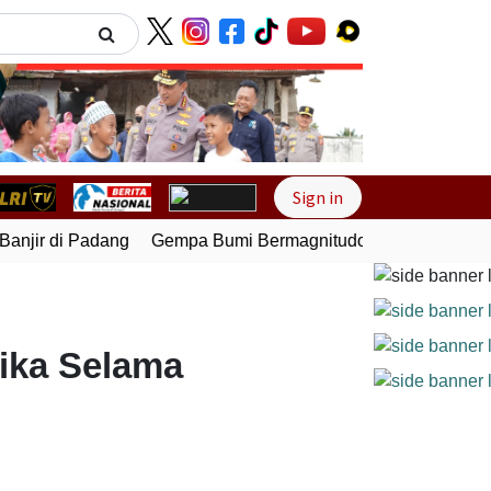
Next
Sign in
njir di Padang
Gempa Bumi Bermagnitudo 5,1 Kembali Gunc
tika Selama