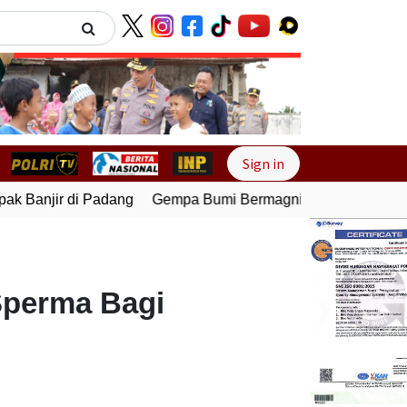
Next
Sign in
 Banjir di Padang
Gempa Bumi Bermagnitudo 5,1 Kembali G
i
Sperma Bagi