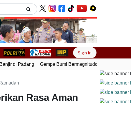
Next
Sign in
jir di Padang
Gempa Bumi Bermagnitudo 5,1 Kembali Gunc
n Ramadan
Berikan Rasa Aman