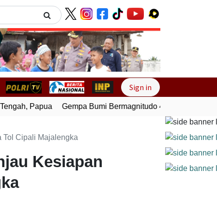
Next
Sign in
ngah, Papua
Gempa Bumi Bermagnitudo 4,0 Guncang Melon
a Tol Cipali Majalengka
injau Kesiapan
gka