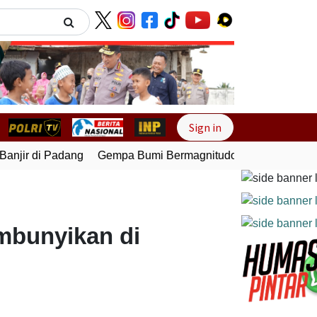
Next
Sign in
njir di Padang
Gempa Bumi Bermagnitudo 5,1 Kembali Gunc
embunyikan di