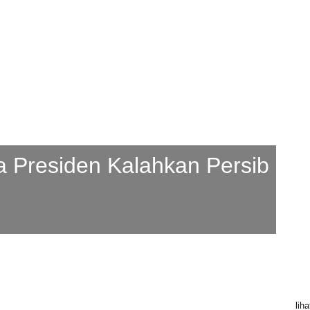
Next
a Presiden Kalahkan Persib
lih