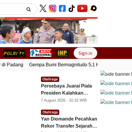
Next
Sign in
i Padang
Gempa Bumi Bermagnitudo 5,1 Kembali Guncang S
Olahraga
Persebaya Juarai Piala
Presiden Kalahkan
Persib Lewat Adu Penalti
7 August 2026 - 10:16
WIB
Olahraga
Yan Diomande Pecahkan
Rekor Transfer Sejarah