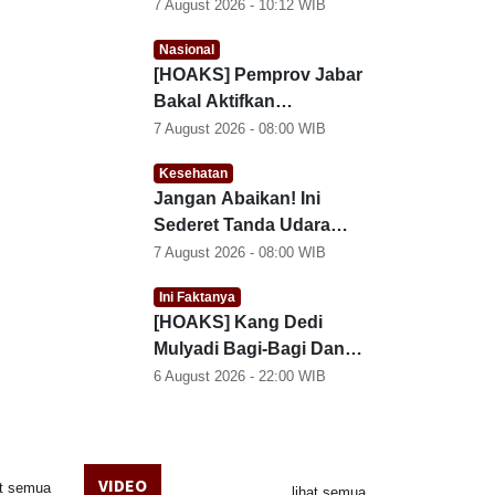
Sepak Bola Eropa
7 August 2026 - 10:12
WIB
Nasional
[HOAKS] Pemprov Jabar
Bakal Aktifkan
Pembayaran SPP untuk
7 August 2026 - 08:00
WIB
SMA/SMK Negeri
Kesehatan
Jangan Abaikan! Ini
Sederet Tanda Udara
Kamar Sudah Tak Layak
7 August 2026 - 08:00
WIB
Ini Faktanya
[HOAKS] Kang Dedi
Mulyadi Bagi-Bagi Dana
Bantuan Lewat Nomor
6 August 2026 - 22:00
WIB
WhatsApp
VIDEO
at semua
lihat semua