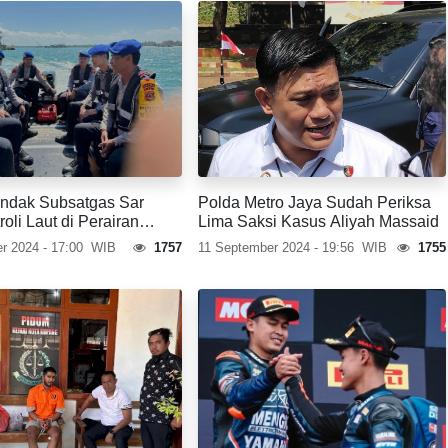
indak Subsatgas Sar
Polda Metro Jaya Sudah Periksa
roli Laut di Perairan
Lima Saksi Kasus Aliyah Massaid
r 2024 - 17:00
WIB
1757
11 September 2024 - 19:56
WIB
1755