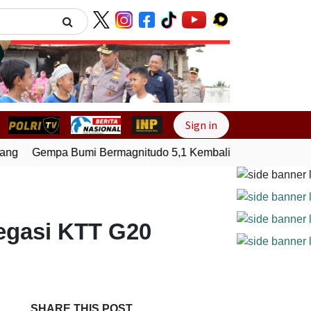
Next
Sign in
ng
Gempa Bumi Bermagnitudo 5,1 Kembali Guncang Seram B
legasi KTT G20
SHARE THIS POST