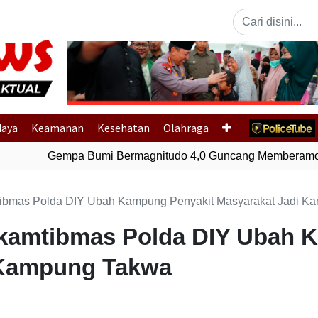
Previous
daya
Keamanan
Kesehatan
Olahraga
Gempa Bumi Bermagnitudo 4,0 Guncang Memberamo T
amtibmas Polda DIY Ubah Kampung Penyakit Masyarakat Jadi 
inkamtibmas Polda DIY Ubah
 Kampung Takwa