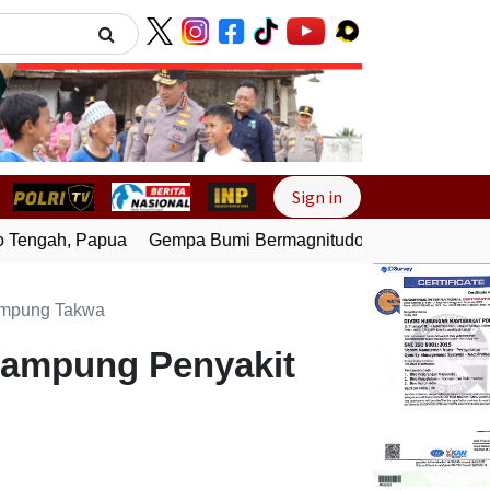
Next
Sign in
engah, Papua
Gempa Bumi Bermagnitudo 4,0 Guncang Melo
Kampung Takwa
 Kampung Penyakit