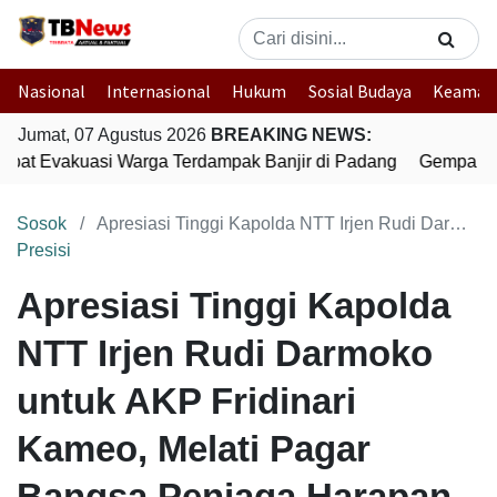
Nasional
Internasional
Hukum
Sosial Budaya
Keaman
Jumat, 07 Agustus 2026
BREAKING NEWS:
epat Evakuasi Warga Terdampak Banjir di Padang
Gempa Bum
Sosok
Apresiasi Tinggi Kapolda NTT Irjen Rudi Darmoko untuk AKP Fridinari Kameo, Melati Pagar Bangsa Penjaga Harapan Perempuan dan Anak
Presisi
Apresiasi Tinggi Kapolda
NTT Irjen Rudi Darmoko
untuk AKP Fridinari
Kameo, Melati Pagar
Bangsa Penjaga Harapan