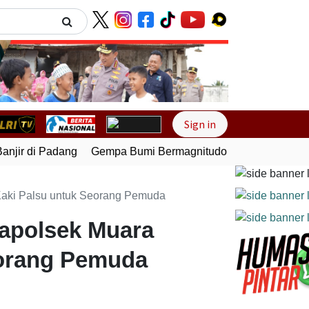
Next
Sign in
jir di Padang
Gempa Bumi Bermagnitudo 5,1 Kembali Gunca
Kaki Palsu untuk Seorang Pemuda
Kapolsek Muara
eorang Pemuda