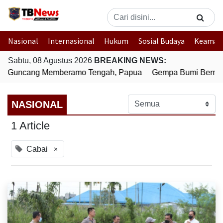
Nasional
Internasional
Hukum
Sosial Budaya
Keaman
Sabtu, 08 Agustus 2026
BREAKING NEWS:
0 Guncang Memberamo Tengah, Papua
Gempa Bumi Bermagn
NASIONAL
1 Article
×
Cabai