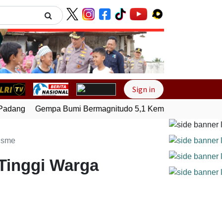
Next
Sign in
adang
Gempa Bumi Bermagnitudo 5,1 Kembali Guncang Sera
nisme
 Tinggi Warga