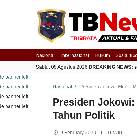
Nasional
Internasional
Hukum
Sosial Bu
Gempa Bumi Bermagnitudo 4,0 Guncang Memb
Sabtu, 08 Agustus 2026
BREAKING NEWS:
Nasional
Presiden Jokowi: Media Ma
Presiden Jokowi:
Tahun Politik
9 February 2023 - 11:31
WIB