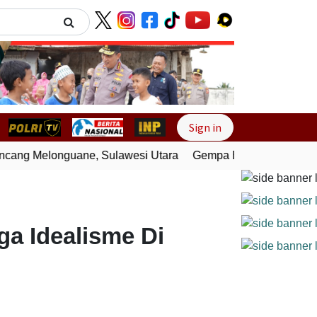
Next
Sign in
ng Melonguane, Sulawesi Utara
Gempa Bumi Bermagnitudo 
ga Idealisme Di