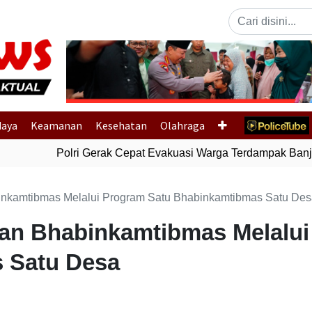
Previous
daya
Keamanan
Kesehatan
Olahraga
Polri Gerak Cepat Evakuasi Warga Terdampak Banjir 
binkamtibmas Melalui Program Satu Bhabinkamtibmas Satu De
ran Bhabinkamtibmas Melalu
 Satu Desa