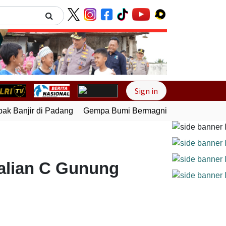
Next
Sign in
 Banjir di Padang
Gempa Bumi Bermagnitudo 5,1 Kembali G
Galian C Gunung