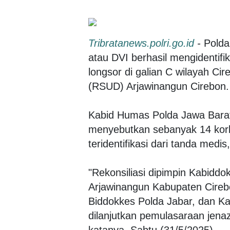
Tribratanews.polri.go.id
-
Polda 
atau DVI berhasil mengidentifi
longsor di galian C wilayah C
(RSUD) Arjawinangun Cirebon.
Kabid Humas Polda Jawa Bar
menyebutkan sebanyak 14 korb
teridentifikasi dari tanda medis,
"Rekonsiliasi dipimpin Kabidd
Arjawinangun Kabupaten Cirebo
Biddokkes Polda Jabar, dan Ka
dilanjutkan pemulasaraan jena