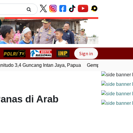
Next
Sign in
do 3,4 Guncang Intan Jaya, Papua
Gempa Bumi Bermagnit
anas di Arab