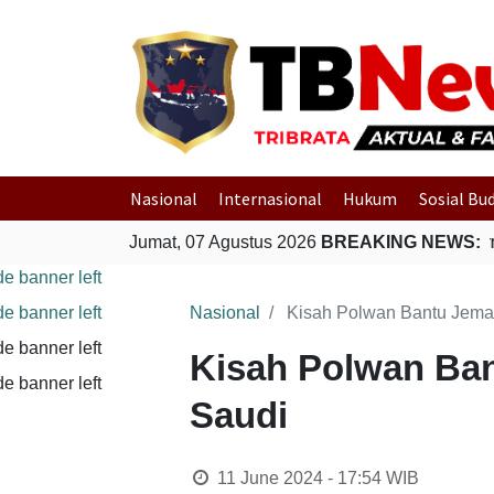
Nasional
Internasional
Hukum
Sosial Bu
i Guncang Seram Bagian Timur, Maluku
Jumat, 07 Agustus 2026
BREAKING NEWS:
Gempa Bumi Bermag
Nasional
Kisah Polwan Bantu Jemaa
Kisah Polwan Ban
Saudi
11 June 2024 - 17:54
WIB