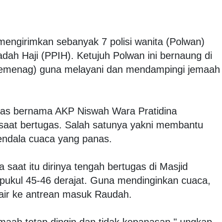
 mengirimkan sebanyak 7 polisi wanita (Polwan)
dah Haji (PPIH). Ketujuh Polwan ini bernaung di
emenag) guna melayani dan mendampingi jemaah
gas bernama AKP Niswah Wara Pratidina
aat bertugas. Salah satunya yakni membantu
endala cuaca yang panas.
saat itu dirinya tengah bertugas di Masjid
 pukul 45-46 derajat. Guna mendinginkan cuaca,
ir ke antrean masuk Raudah.