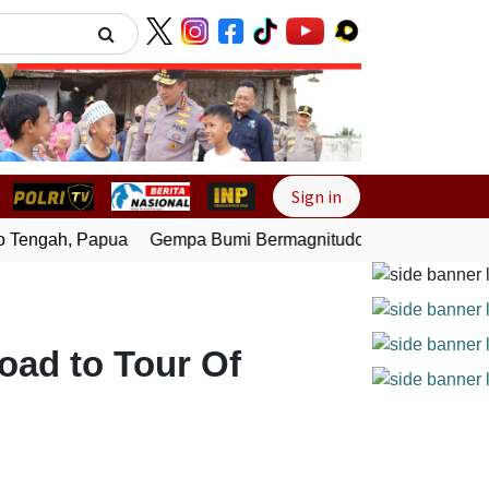
Next
Sign in
engah, Papua
Gempa Bumi Bermagnitudo 4,0 Guncang Melo
oad to Tour Of