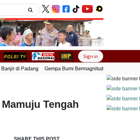
Next
Sign in
njir di Padang
Gempa Bumi Bermagnitudo 5,1 Kembali Gunc
i Mamuju Tengah
SHARE THIS POST