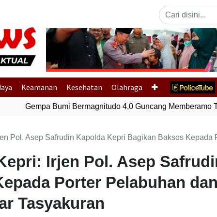
Previous
daya
Keamanan
Kesehatan
Olahraga
Gempa Bumi Bermagnitudo 4,0 Guncang Memberamo Ten
ol. Asep Safrudin Kapolda Kepri Bagikan Baksos Kepada Porter Pelabuhan da
epri: Irjen Pol. Asep Safrud
epada Porter Pelabuhan dan
ar Tasyakuran