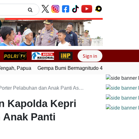
Next
Sign in
gah, Papua
Gempa Bumi Bermagnitudo 4,0 Guncang Melong
n Anak Panti Asuhan Serta Gelar Tasyakuran
in Kapolda Kepri
 Anak Panti