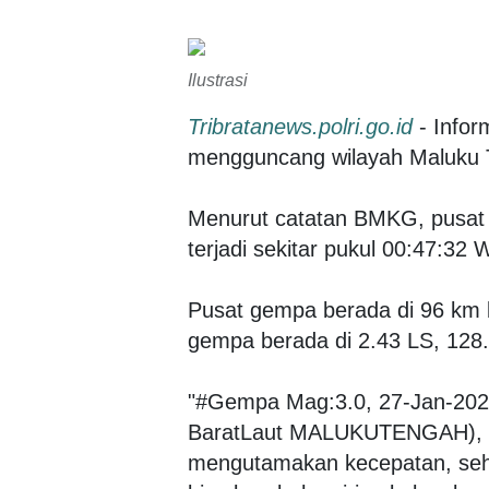
Ilustrasi
Tribratanews.polri.go.id
- Infor
mengguncang wilayah Maluku T
Menurut catatan BMKG, pusat
terjadi sekitar pukul 00:47:3
Pusat gempa berada di 96 km ba
gempa berada di 2.43 LS, 128
"#Gempa Mag:3.0, 27-Jan-202
BaratLaut MALUKUTENGAH), Ke
mengutamakan kecepatan, sehi