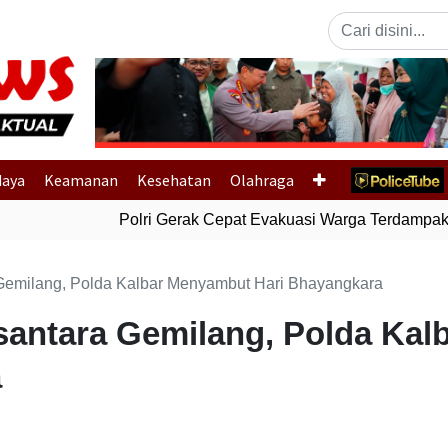
Previous
daya
Keamanan
Kesehatan
Olahraga
Polri Gerak Cepat Evakuasi Warga Terdampak Ba
 Gemilang, Polda Kalbar Menyambut Hari Bhayangkara
usantara Gemilang, Polda Ka
a