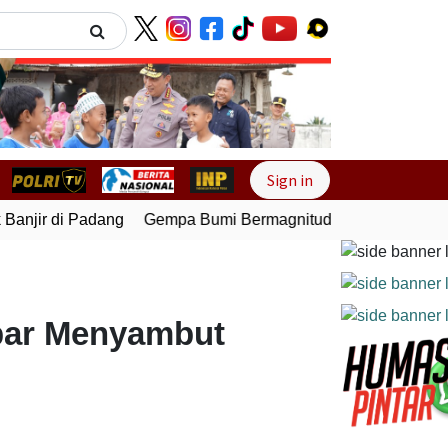
Next
Sign in
njir di Padang
Gempa Bumi Bermagnitudo 5,1 Kembali Gunc
lbar Menyambut