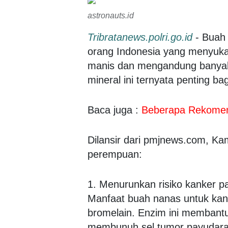
astronauts.id
Tribratanews.polri.go.id
- Buah 
orang Indonesia yang menyuka
manis dan mengandung banyak m
mineral ini ternyata penting b
Baca juga :
Beberapa Rekomen
Dilansir dari pmjnews.com, Kam
perempuan:
1. Menurunkan risiko kanker p
Manfaat buah nanas untuk kan
bromelain. Enzim ini membantu 
membunuh sel tumor payudara