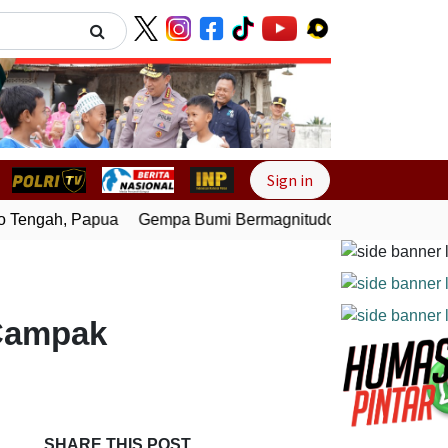
Next
Sign in
engah, Papua
Gempa Bumi Bermagnitudo 4,0 Guncang Melo
 Campak
SHARE THIS POST