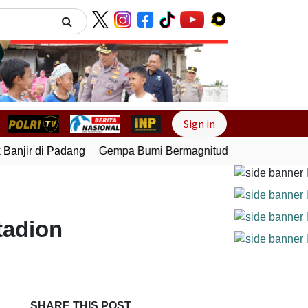
Next
Sign in
njir di Padang
Gempa Bumi Bermagnitudo 5,1 Kembali Gun
tadion
SHARE THIS POST