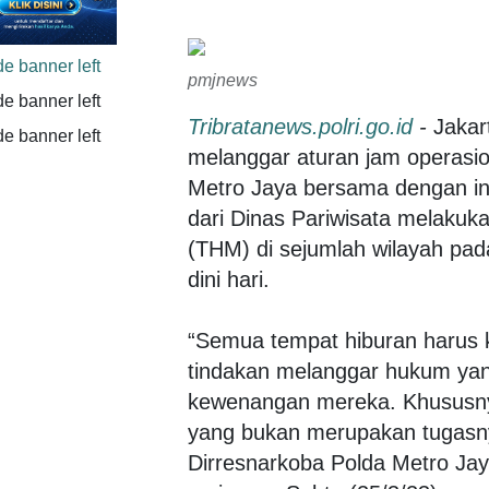
pmjnews
Tribratanews.polri.go.id
-
Jakar
melanggar aturan jam operasi
Metro Jaya bersama dengan ins
dari Dinas Pariwisata melakuk
(THM) di sejumlah wilayah pad
dini hari.
“Semua tempat hiburan harus ki
tindakan melanggar hukum yan
kewenangan mereka. Khususnya
yang bukan merupakan tugasny
Dirresnarkoba Polda Metro Jaya