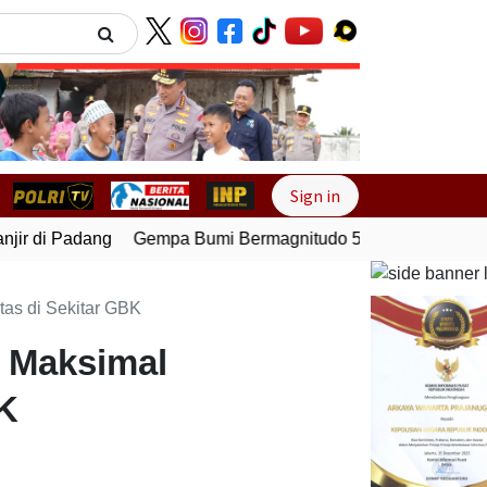
Next
Sign in
ir di Padang
Gempa Bumi Bermagnitudo 5,1 Kembali Guncan
tas di Sekitar GBK
n Maksimal
BK