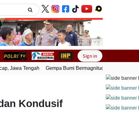
Next
Sign in
p, Jawa Tengah
Gempa Bumi Bermagnitudo 3,0 Guncang Pes
 dan Kondusif