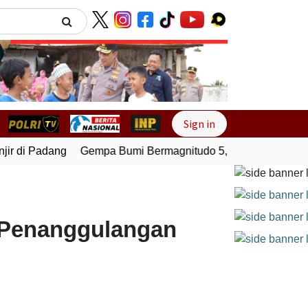
Next
Sign in
r di Padang
Gempa Bumi Bermagnitudo 5,1 Kembali Guncang
g Penanggulangan