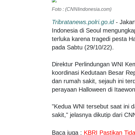
Foto : (CNNIindonesia.com)
Tribratanews.polri.go.id
-
Jakart
Indonesia di Seoul mengungka
terluka karena tragedi pesta Ha
pada Sabtu (29/10/22).
Direktur Perlindungan WNI Ke
koordinasi Kedutaan Besar Rep
dan rumah sakit, sejauh ini ter
perayaan Halloween di Itaewon
"Kedua WNI tersebut saat ini 
sakit," jelasnya dikutip dari C
Baca juga :
KBRI Pastikan Tid