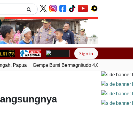
Next
Sign in
ah, Papua
Gempa Bumi Bermagnitudo 4,0 Guncang Melongu
rlangsungnya