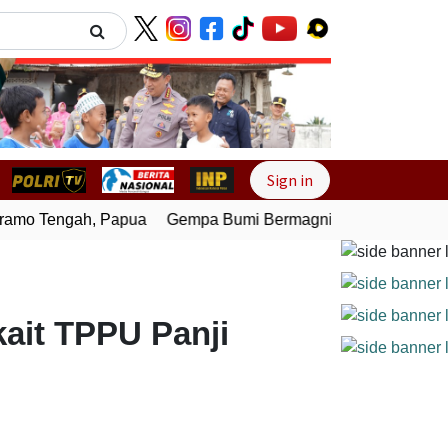
Next
Sign in
mo Tengah, Papua
Gempa Bumi Bermagnitudo 4,0 Guncang 
ait TPPU Panji