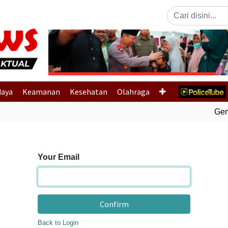
Previous
daya
Keamanan
Kesehatan
Olahraga
Gempa
Your Email
Confirm
Back to Login