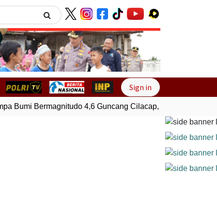
Next
Sign in
 Bumi Bermagnitudo 4,6 Guncang Cilacap, Jawa Tengah
Ge