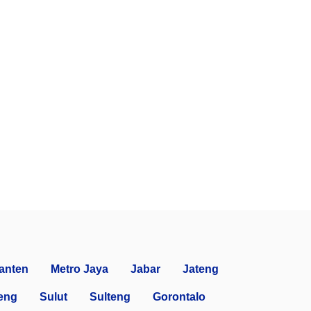
anten
Metro Jaya
Jabar
Jateng
eng
Sulut
Sulteng
Gorontalo