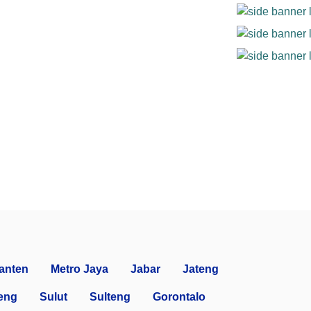
anten
Metro Jaya
Jabar
Jateng
eng
Sulut
Sulteng
Gorontalo