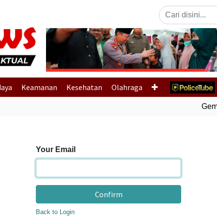
Previous
daya
Keamanan
Kesehatan
Olahraga
Gempa
Your Email
Confirm
Back to Login