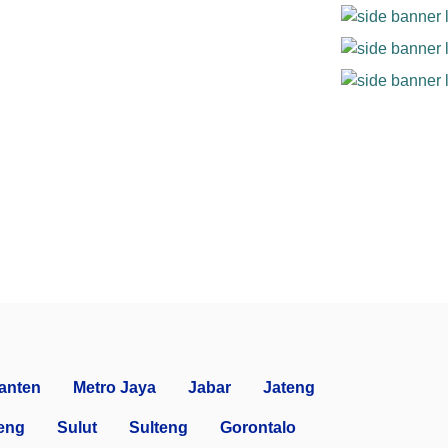
anten
Metro Jaya
Jabar
Jateng
eng
Sulut
Sulteng
Gorontalo