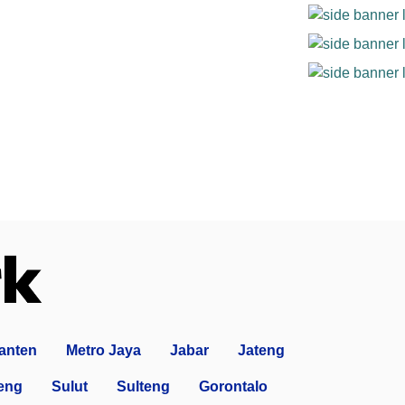
anten
Metro Jaya
Jabar
Jateng
eng
Sulut
Sulteng
Gorontalo