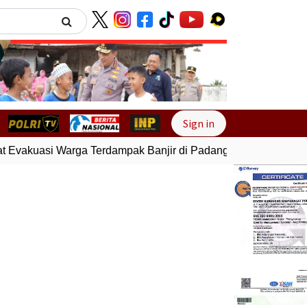
Next
Sign in
 Evakuasi Warga Terdampak Banjir di Padang
Gempa Bumi Be