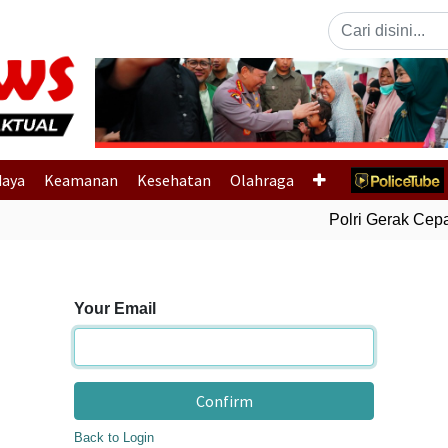
Previous
daya
Keamanan
Kesehatan
Olahraga
Polri Gerak Cepat
Your Email
Confirm
Back to Login