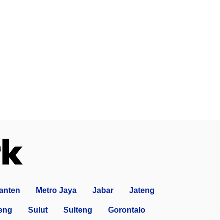
anten
Metro Jaya
Jabar
Jateng
eng
Sulut
Sulteng
Gorontalo