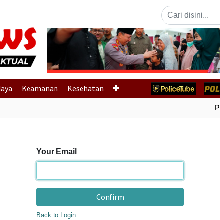
Previous
daya
Keamanan
Kesehatan
Pol
Your Email
Confirm
Back to Login