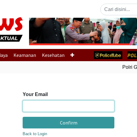
Previous
daya
Keamanan
Kesehatan
Polri Ge
Your Email
Confirm
Back to Login