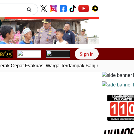
Next
Sign in
rak Cepat Evakuasi Warga Terdampak Banjir di Padang
Gemp