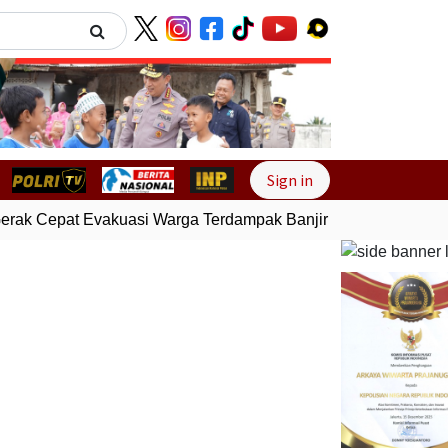
Next
Sign in
rak Cepat Evakuasi Warga Terdampak Banjir di Padang
Gempa