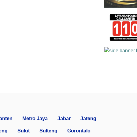
anten
Metro Jaya
Jabar
Jateng
eng
Sulut
Sulteng
Gorontalo