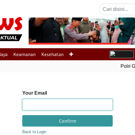
Previous
daya
Keamanan
Kesehatan
Polri Ge
Your Email
Confirm
Back to Login