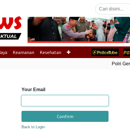
Previous
daya
Keamanan
Kesehatan
Polri Gera
Your Email
Confirm
Back to Login