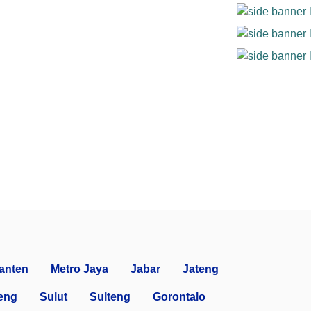
anten
Metro Jaya
Jabar
Jateng
eng
Sulut
Sulteng
Gorontalo