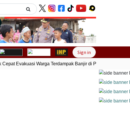
Next
Sign in
Cepat Evakuasi Warga Terdampak Banjir di Padang
Gempa Bu