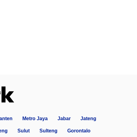
anten
Metro Jaya
Jabar
Jateng
eng
Sulut
Sulteng
Gorontalo