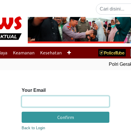
Previous
daya
Keamanan
Kesehatan
Polri Gerak 
Your Email
Confirm
Back to Login